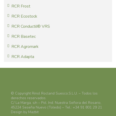
RCR Frost
RCR Ecostock
RCR Conductil® VRS
RCR Basetec
RCR Agromark
RCR Adapta
© Copyright Rinol Rocland Suesco,S.L.U. – Todos los
derechos reservados.
C/ La Marga, s/n – Pol. Ind. Nuestra Señora del Rosario,
45224 Seseña Nuevo (Toledo) – Tel.: +34 91 801 29 21
Design by Mazbit